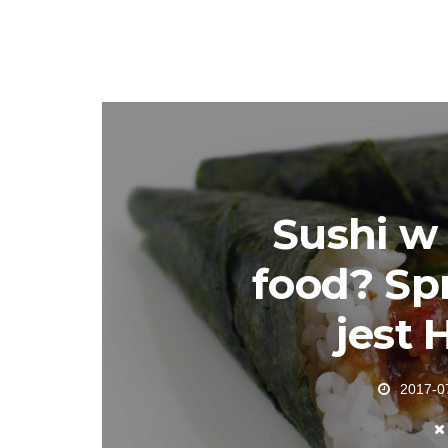
Sushi w 
food? Sp
jest 
2017-0