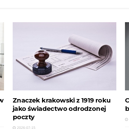
ów
Znaczek krakowski z 1919 roku
C
jako świadectwo odrodzonej
b
poczty
2026-07-15