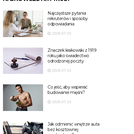
Najczęstsze pytania
rekruterów i sposoby
odpowiadania
2026-07-15
Znaczek krakowski z 1919
roku jako świadectwo
odrodzonej poczty
2026-07-15
Co jeść, aby wspierać
budowanie mięśni?
2026-07-14
Jak odmienić wnętrze auta
bez kosztownej