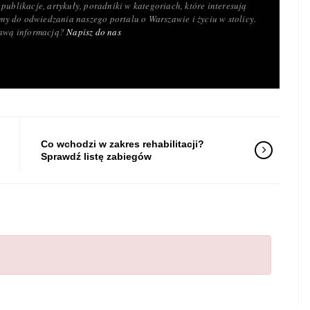
publikacje, artykuły, poradniki w kategoriach, które interesują
y do odwiedzania naszego portalu o Warszawie i życiu w stolicy.
ekawą informacją?
Napisz do nas
Co wchodzi w zakres rehabilitacji?
Sprawdź listę zabiegów