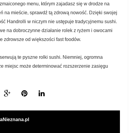
rozmaiconego menu, którym zajadasz się w drodze na
eń na mieście, sprawdź tą zdrową nowość. Dzięki swojej
ość Handrolli w niczym nie ustępuje tradycyjnemu sushi.
e na dobroczynne działanie rolek z ryżem i owocami
le zdrowsze od większości fast foodów.
 serwują te pyszne rolki sushi. Niemniej, ogromna
hże miejsc może determinować rozszerzenie zasięgu
aNieznana.pl