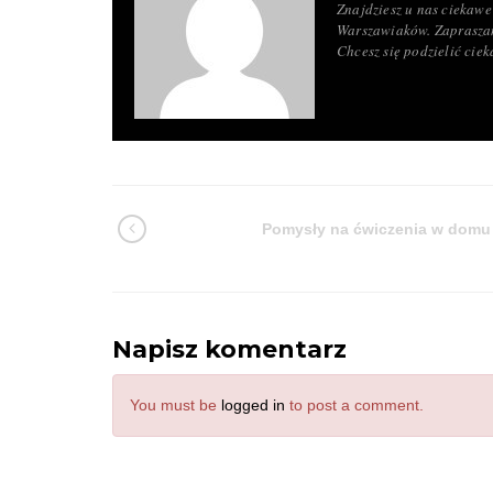
Znajdziesz u nas ciekawe 
Warszawiaków. Zapraszam
Chcesz się podzielić ci
Pomysły na ćwiczenia w domu
Napisz komentarz
You must be
logged in
to post a comment.