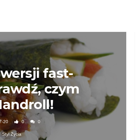
wersji fast-
rawdź, czym
Handroll!
7-20
0
0
Styl Życia