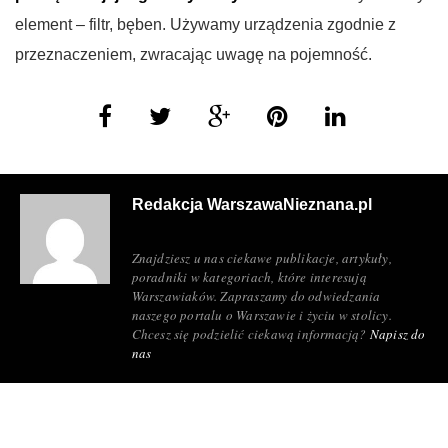
element – filtr, bęben. Używamy urządzenia zgodnie z
przeznaczeniem, zwracając uwagę na pojemność.
Redakcja WarszawaNieznana.pl
Znajdziesz u nas ciekawe publikacje, artykuły,
poradniki w kategoriach, które interesują
Warszawiaków. Zapraszamy do odwiedzania
naszego portalu o Warszawie i życiu w stolicy.
Chcesz się podzielić ciekawą informacją?
Napisz do
nas