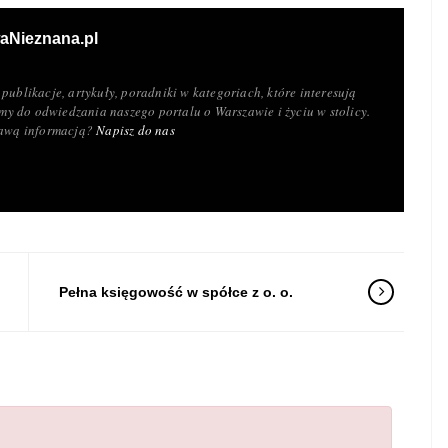
aNieznana.pl
publikacje, artykuły, poradniki w kategoriach, które interesują
y do odwiedzania naszego portalu o Warszawie i życiu w stolicy.
ekawą informacją?
Napisz do nas
Pełna księgowość w spółce z o. o.