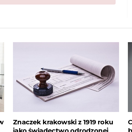
ów
Znaczek krakowski z 1919 roku
C
jako świadectwo odrodzonej
b