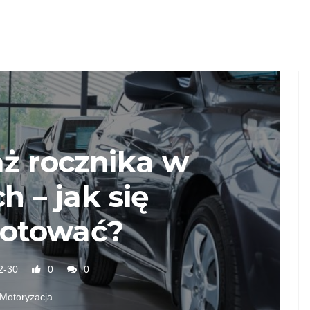
ż rocznika w
h – jak się
gotować?
2-30
0
0
Motoryzacja