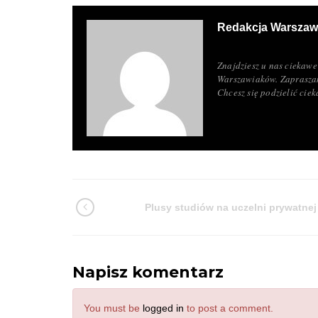
Redakcja Warszaw
Znajdziesz u nas ciekawe 
Warszawiaków. Zapraszam
Chcesz się podzielić ci
Plusy studiów na uczelni prywatnej
Napisz komentarz
You must be
logged in
to post a comment.