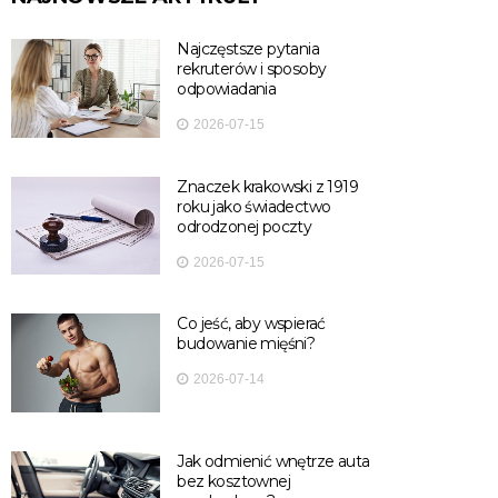
Najczęstsze pytania
rekruterów i sposoby
odpowiadania
2026-07-15
Znaczek krakowski z 1919
roku jako świadectwo
odrodzonej poczty
2026-07-15
Co jeść, aby wspierać
budowanie mięśni?
2026-07-14
Jak odmienić wnętrze auta
bez kosztownej