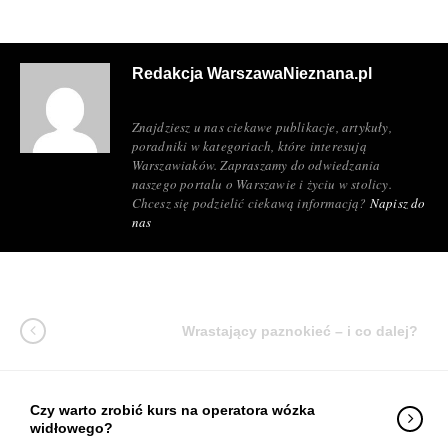
Redakcja WarszawaNieznana.pl
Znajdziesz u nas ciekawe publikacje, artykuły,
poradniki w kategoriach, które interesują
Warszawiaków. Zapraszamy do odwiedzania
naszego portalu o Warszawie i życiu w stolicy.
Chcesz się podzielić ciekawą informacją?
Napisz do
nas
Wrastający paznokieć – i co dalej?
Czy warto zrobić kurs na operatora wózka
widłowego?