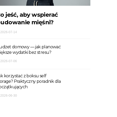
o jeść, aby wspierać
udowanie mięśni?
2026-07-14
udżet domowy — jak planować
iększe wydatki bez stresu?
2026-07-06
ak korzystać z boksu self
torage? Praktyczny poradnik dla
oczątkujących
2026-06-30