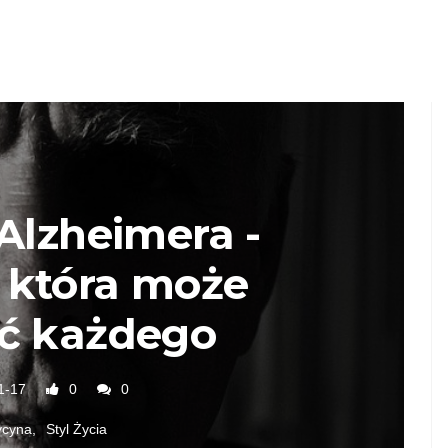
Alzheimera -
 która może
ć każdego
1-17
0
0
cyna
Styl Życia