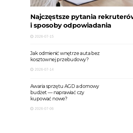
Najczęstsze pytania rekruter
i sposoby odpowiadania
2026-07-15
Jak odmienić wnętrze auta bez
kosztownej przebudowy?
2026-07-14
Awaria sprzętu AGD a domowy
budżet — naprawiać czy
kupować nowe?
2026-07-06