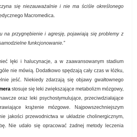
czyna się niezauważalnie i nie ma ściśle określonego
edycznego Macromedica.
u na przygnębienie i agresję, pojawiają się problemy z
 samodzielne funkcjonowanie.”
eć lęki i halucynacje, a w zaawansowanym stadium
ogóle nie mówią. Dodatkowo spędzają cały czas w łóżku,
elnie jeść. Niekiedy zdarzają się objawy gwałtownego
imera
stosuje się leki zwiększające metabolizm mózgowy,
nawcze oraz leki psychostymulujące, przeciwdziałające
prawiające krążenie mózgowe. Najpowszechniejszym
ie jakości przewodnictwa w układzie cholinergicznym,
robę. Nie udało się opracować żadnej metody leczenia