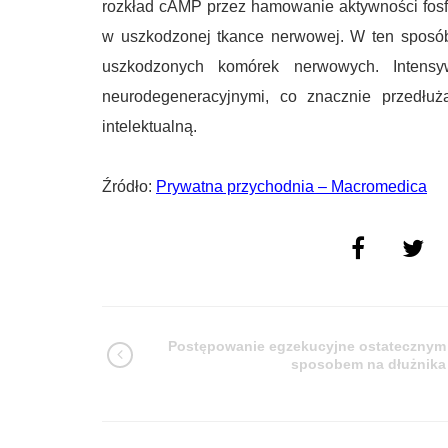
rozkład cAMP przez hamowanie aktywności fosf
w uszkodzonej tkance nerwowej. W ten sposób
uszkodzonych komórek nerwowych. Intens
neurodegeneracyjnymi, co znacznie przedłu
intelektualną.
Źródło:
Prywatna przychodnia – Macromedica
Postępowanie egzekucyjne ostatecznym
sposobem na dłużnika