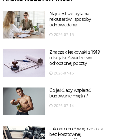
Najczęstsze pytania
rekruterów i sposoby
odpowiadania
2026-07-15
Znaczek krakowski z 1919
roku jako świadectwo
odrodzonej poczty
2026-07-15
Co jeść, aby wspierać
budowanie mięśni?
2026-07-14
Jak odmienić wnętrze auta
bez kosztownej