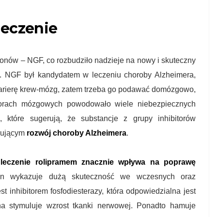
leczenie
ronów – NGF, co rozbudziło nadzieje na nowy i skuteczny
. NGF był kandydatem w leczeniu choroby Alzheimera,
 barierę krew-mózg, zatem trzeba go podawać domózgowo,
orach mózgowych powodowało wiele niebezpiecznych
, które sugerują, że substancje z grupy inhibitorów
amującym
rozwój choroby Alzheimera
.
e
leczenie rolipramem znacznie wpływa na poprawę
en wykazuje dużą skuteczność we wczesnych oraz
 inhibitorem fosfodiesterazy, która odpowiedzialna jest
na stymuluje wzrost tkanki nerwowej. Ponadto hamuje