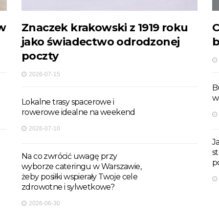
ów
Znaczek krakowski z 1919 roku
C
jako świadectwo odrodzonej
b
poczty
2026-07-15
B
w
Lokalne trasy spacerowe i
rowerowe idealne na weekend
2026-07-10
J
s
Na co zwrócić uwagę przy
p
wyborze cateringu w Warszawie,
żeby posiłki wspierały Twoje cele
zdrowotne i sylwetkowe?
2026-06-30