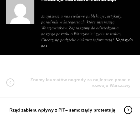
Znajdziesz u nas ciekawe publikacje, artykuły,
poradniki w kategoriach, które interesują
Warszawiaków. Zapraszamy do odwiedzania
naszego portalu o Warszawie i życiu w stolicy.
Chcesz się podzielić ciekawą informacją?
Napisz do
nas
Znamy laureatów nagrody za najlepsze prace o
rozwoju Warszawy
Rząd zabiera wpływy z PIT– samorządy protestują