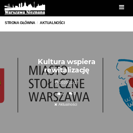
Men
STRONA GŁÓWNA
AKTUALNOŚCI
Kultura wspiera
rewitalizację
2020-11-17
0
0
Aktualności