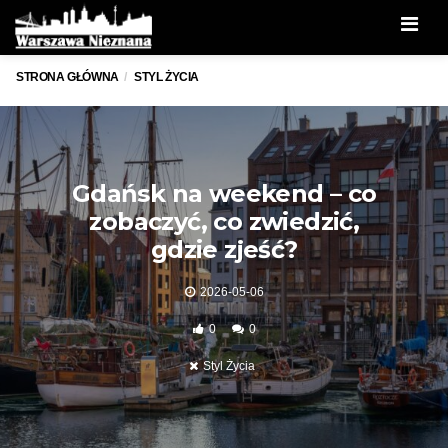
Men
STRONA GŁÓWNA
STYL ŻYCIA
Gdańsk na weekend – co
zobaczyć, co zwiedzić,
gdzie zjeść?
2026-05-06
0
0
Styl Życia