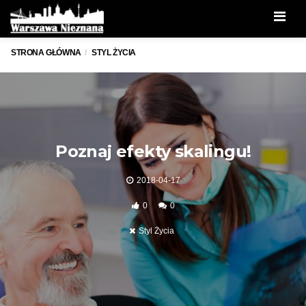
Men
STRONA GŁÓWNA
STYL ŻYCIA
Poznaj efekty skalingu!
2018-04-17
0
0
Styl Życia