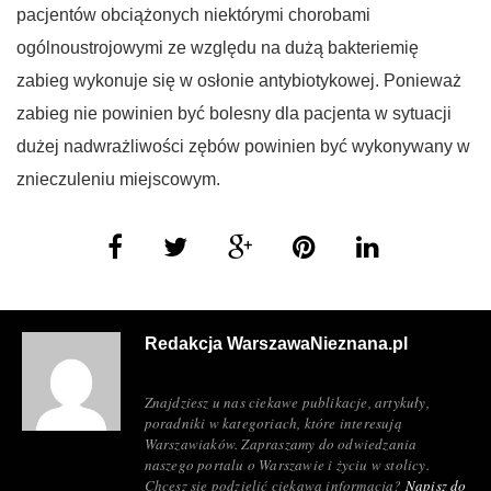
pacjentów obciążonych niektórymi chorobami
ogólnoustrojowymi ze względu na dużą bakteriemię
zabieg wykonuje się w osłonie antybiotykowej. Ponieważ
zabieg nie powinien być bolesny dla pacjenta w sytuacji
dużej nadwrażliwości zębów powinien być wykonywany w
znieczuleniu miejscowym.
Redakcja WarszawaNieznana.pl
Znajdziesz u nas ciekawe publikacje, artykuły,
poradniki w kategoriach, które interesują
Warszawiaków. Zapraszamy do odwiedzania
naszego portalu o Warszawie i życiu w stolicy.
Chcesz się podzielić ciekawą informacją?
Napisz do