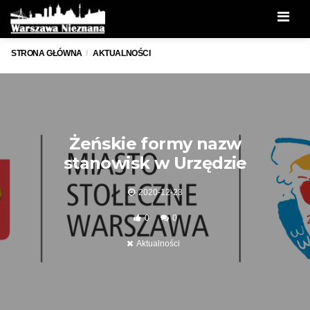
Men
STRONA GŁÓWNA
AKTUALNOŚCI
Żeńskie formy nazw
stanowisk w Urzędzie
2020-12-23
0
0
Aktualności