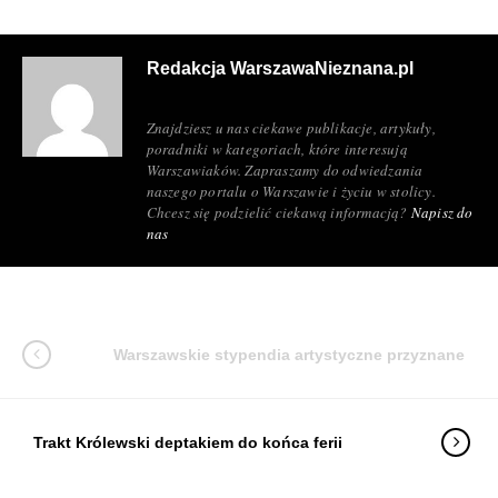
Redakcja WarszawaNieznana.pl
Znajdziesz u nas ciekawe publikacje, artykuły,
poradniki w kategoriach, które interesują
Warszawiaków. Zapraszamy do odwiedzania
naszego portalu o Warszawie i życiu w stolicy.
Chcesz się podzielić ciekawą informacją?
Napisz do
nas
Warszawskie stypendia artystyczne przyznane
Trakt Królewski deptakiem do końca ferii