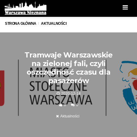
Men
STRONA GŁÓWNA
AKTUALNOŚCI
Tramwaje Warszawskie
na zielonej fali, czyli
oszczędność czasu dla
pasażerów
2020-12-14
0
0
Aktualności