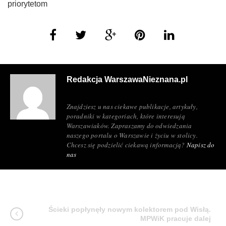
priorytetom
Redakcja WarszawaNieznana.pl
Znajdziesz u nas ciekawe publikacje, artykuły,
poradniki w kategoriach, które interesują
Warszawiaków. Zapraszamy do odwiedzania
naszego portalu o Warszawie i życiu w stolicy.
Chcesz się podzielić ciekawą informacją?
Napisz do
nas
Ścieki popłynęły nowym kolektorem pod Wisłą.
MPWiK pracuje dalej