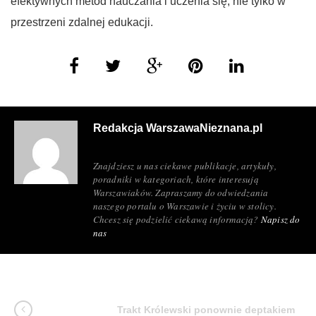
efektywnych metod nauczania i uczenia się, nie tylko w
przestrzeni zdalnej edukacji.
Redakcja WarszawaNieznana.pl
Znajdziesz u nas ciekawe publikacje, artykuły,
poradniki w kategoriach, które interesują
Warszawiaków. Zapraszamy do odwiedzania
naszego portalu o Warszawie i życiu w stolicy.
Chcesz się podzielić ciekawą informacją?
Napisz do
nas
Trakt Królewski ponownie deptakiem