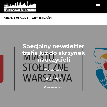
Men
STRONA GŁÓWNA
AKTUALNOŚCI
Specjalny newsletter
trafia już do skrzynek
nauczycieli
2020-12-03
0
0
Aktualności