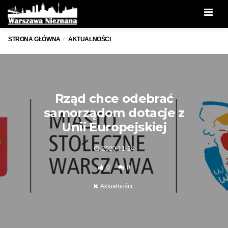
Men
STRONA GŁÓWNA
AKTUALNOŚCI
Rząd chce odebrać
samorządom dotacje z
Unii Europejskiej
2020-11-24
0
0
Aktualności