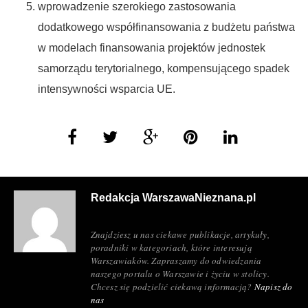
wprowadzenie szerokiego zastosowania
dodatkowego współfinansowania z budżetu państwa
w modelach finansowania projektów jednostek
samorządu terytorialnego, kompensującego spadek
intensywności wsparcia UE.
Redakcja WarszawaNieznana.pl
Znajdziesz u nas ciekawe publikacje, artykuły,
poradniki w kategoriach, które interesują
Warszawiaków. Zapraszamy do odwiedzania
naszego portalu o Warszawie i życiu w stolicy.
Chcesz się podzielić ciekawą informacją?
Napisz do
nas