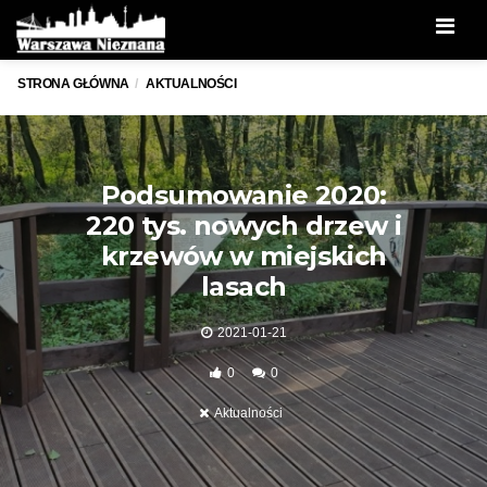
Men
STRONA GŁÓWNA
AKTUALNOŚCI
Podsumowanie 2020:
220 tys. nowych drzew i
krzewów w miejskich
lasach
2021-01-21
0
0
Aktualności