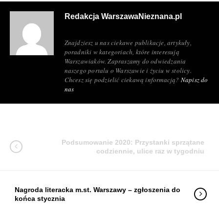
Redakcja WarszawaNieznana.pl
Znajdziesz u nas ciekawe publikacje, artykuły,
poradniki w kategoriach, które interesują
Warszawiaków. Zapraszamy do odwiedzania
naszego portalu o Warszawie i życiu w stolicy.
Chcesz się podzielić ciekawą informacją?
Napisz do
nas
Podsumowanie 2020: Przystanki sprzątane
codziennie, ulice raz w tygodniu
Nagroda literacka m.st. Warszawy – zgłoszenia do
końca stycznia