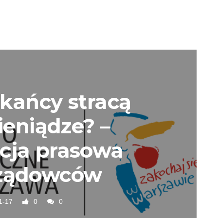
kańcy stracą
ieniądze? –
cja prasowa
ządowców
1-17
0
0