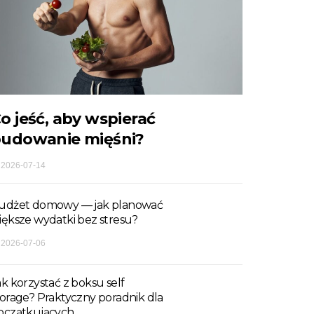
o jeść, aby wspierać
udowanie mięśni?
2026-07-14
udżet domowy — jak planować
iększe wydatki bez stresu?
2026-07-06
ak korzystać z boksu self
torage? Praktyczny poradnik dla
oczątkujących