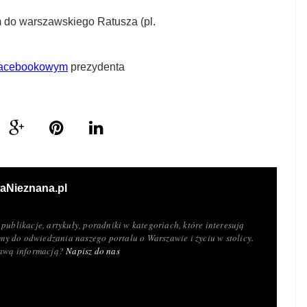
m do warszawskiego Ratusza (pl.
 Facebookowym
prezydenta
aNieznana.pl
publikacje, artykuły, poradniki w kategoriach, które interesują
y do odwiedzania naszego portalu o Warszawie i życiu w stolicy.
ekawą informacją?
Napisz do nas