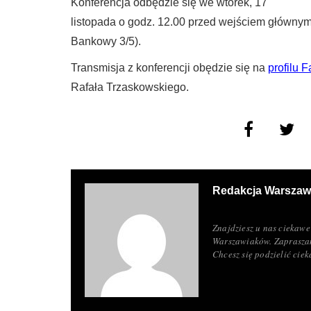
Konferencja odbędzie się we wtorek, 17
listopada o godz. 12.00 przed wejściem główny
Bankowy 3/5).
Transmisja z konferencji obędzie się na
profilu
Rafała Trzaskowskiego.
Redakcja Warszaw
Znajdziesz u nas ciekawe 
Warszawiaków. Zapraszam
Chcesz się podzielić ci