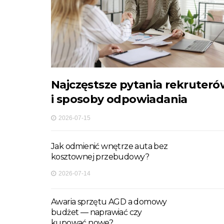
Najczęstsze pytania rekruter
i sposoby odpowiadania
2026-07-15
Jak odmienić wnętrze auta bez
kosztownej przebudowy?
2026-07-14
Awaria sprzętu AGD a domowy
budżet — naprawiać czy
kupować nowe?