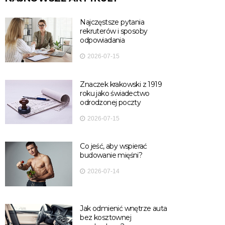
Najczęstsze pytania
rekruterów i sposoby
odpowiadania
2026-07-15
Znaczek krakowski z 1919
roku jako świadectwo
odrodzonej poczty
2026-07-15
Co jeść, aby wspierać
budowanie mięśni?
2026-07-14
Jak odmienić wnętrze auta
bez kosztownej