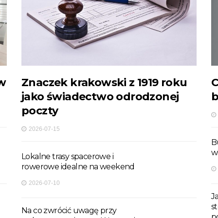
ów
Znaczek krakowski z 1919 roku
C
jako świadectwo odrodzonej
b
poczty
2026-07-15
B
w
Lokalne trasy spacerowe i
rowerowe idealne na weekend
2026-07-10
J
s
Na co zwrócić uwagę przy
p