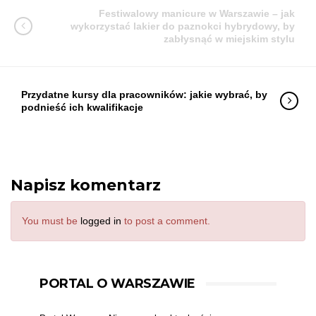
Festiwalowy manicure w Warszawie – jak
wykorzystać lakier do paznokci hybrydowy, by
zabłysnąć w miejskim stylu
Przydatne kursy dla pracowników: jakie wybrać, by
podnieść ich kwalifikacje
Napisz komentarz
You must be
logged in
to post a comment.
PORTAL O WARSZAWIE