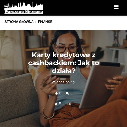
Men
STRONA GŁÓWNA
FINANSE
Karty kredytowe z
cashbackiem: Jak to
działa?
2025-09-12
0
0
Finanse