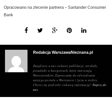
Opracowano na zlecenie partnera – Santander Consumer
Bank
Redakcja WarszawaNieznana.pl
Znajdziesz u nas ciekawe publikacje, artykuły,
poradniki w kategoriach, które interesują
Warszawiaków. Zapraszamy do odwiedzania
naszego portalu o Warszawie i życiu w stolicy.
Chcesz się podzielić ciekawą informacją?
Napisz do
nas