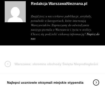
Redakcja WarszawaNieznana.pl
Znajdziesz u nas ciekawe publikacje, artykuły,
poradniki w kategoriach, które interesują
Warszawiaków. Zapraszamy do odwiedzania
naszego portalu o Warszawie i życiu w stolicy.
Chcesz się podzielić ciekawą informacją?
Napisz do
nas
Warszawa: skromne obchody Święta Niepodległości
Najlepsi uczniowie otrzymali miejskie stypendia