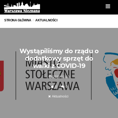
Men
STRONA GŁÓWNA
AKTUALNOŚCI
Wystąpiliśmy do rządu o
dodatkowy sprzęt do
walki z COVID-19
2020-11-10
0
0
Aktualności