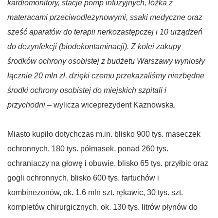
kardiomonitory, stacje pomp infuzyjnych, łóżka z
materacami przeciwodleżynowymi, ssaki medyczne oraz
sześć aparatów do terapii nerkozastępczej i 10 urządzeń
do dezynfekcji (biodekontaminacji).
Z kolei
zakupy
środków ochrony osobistej z budżetu Warszawy wyniosły
łącznie 20 mln zł, dzięki czemu przekazaliśmy niezbędne
środki ochrony osobistej do miejskich szpitali i
przychodni
– wylicza wiceprezydent Kaznowska.
Miasto kupiło dotychczas m.in. blisko 900 tys. maseczek
ochronnych, 180 tys. półmasek, ponad 260 tys.
ochraniaczy na głowę i obuwie, blisko 65 tys. przyłbic oraz
gogli ochronnych, blisko 600 tys. fartuchów i
kombinezonów, ok. 1,6 mln szt. rękawic, 30 tys. szt.
kompletów chirurgicznych, ok. 130 tys. litrów płynów do