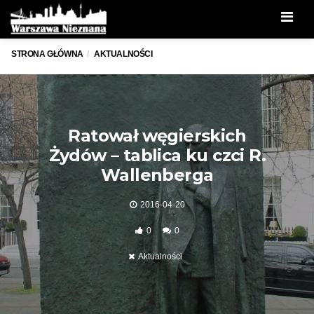
Men
STRONA GŁÓWNA
AKTUALNOŚCI
Ratował węgierskich
Żydów – tablica ku czci R.
Wallenberga
2016-04-20
0
0
Aktualności