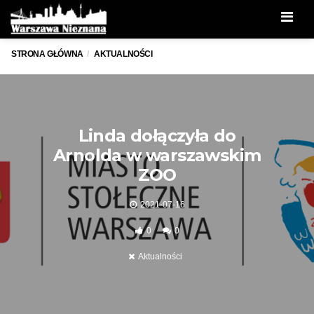
Men
STRONA GŁÓWNA
AKTUALNOŚCI
Linda dołączyła do
Arnolda w warszawskim
ZOO
2021-07-16
0
0
Aktualności