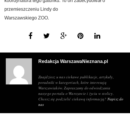
koordynatora tego gatunku. To on zadecydował o
przemieszczeniu Lindy do
Warszawskiego ZOO.
Redakcja WarszawaNieznana.pl
Znajdziesz u nas ciekawe publikacje, artykuły,
poradniki w kategoriach, które interesują
Warszawiaków. Zapraszamy do odwiedzania
naszego portalu o Warszawie i życiu w stolicy.
Chcesz się podzielić ciekawą informacją?
Napisz do
nas