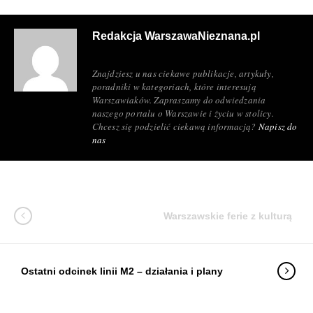
Redakcja WarszawaNieznana.pl
Znajdziesz u nas ciekawe publikacje, artykuły,
poradniki w kategoriach, które interesują
Warszawiaków. Zapraszamy do odwiedzania
naszego portalu o Warszawie i życiu w stolicy.
Chcesz się podzielić ciekawą informacją?
Napisz do
nas
Warszawskie ferie z kulturą
Ostatni odcinek linii M2 – działania i plany