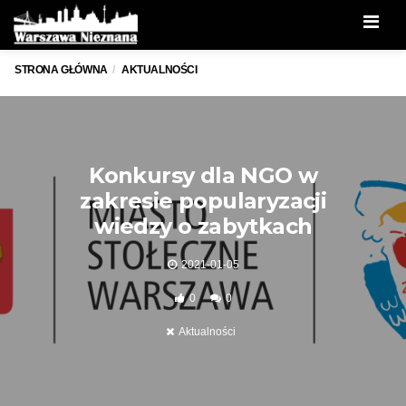
Men
STRONA GŁÓWNA
AKTUALNOŚCI
Konkursy dla NGO w
zakresie popularyzacji
wiedzy o zabytkach
2021-01-05
0
0
Aktualności