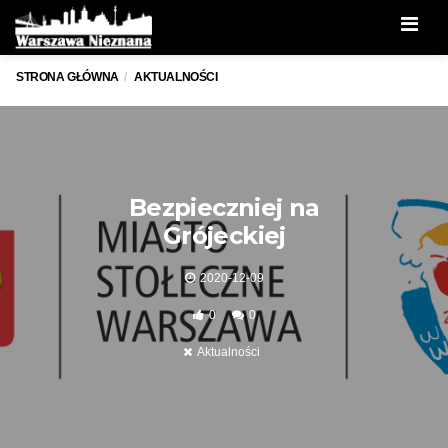
Men
STRONA GŁÓWNA
AKTUALNOŚCI
Bezpieczniej na
Grójeckiej
2020-12-09
0
0
Aktualności