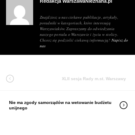
Redakcja WarszawaNieznana.pl
Znajdziesz u nas ciekawe publikacje, artykuły,
poradniki w kategoriach, które interesują
Warszawiaków. Zapraszamy do odwiedzania
naszego portalu o Warszawie i życiu w stolicy.
Chcesz się podzielić ciekawą informacją?
Napisz do
nas
XLII sesja Rady m.st. Warszawy
Nie ma zgody samorządów na wetowanie budżetu
unijnego